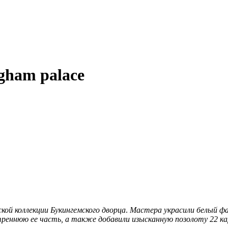
gham palace
ой коллекции Букингемского дворца
.
Мастера украсили белый ф
треннюю ее часть, а также добавили изысканную позолоту 22 к