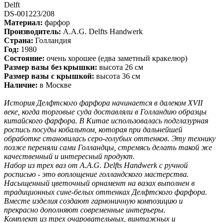
Delft
DS-001223/208
Материал:
фарфор
Производитель:
A.A.G. Delfts Handwerk
Страна:
Голландия
Год:
1980
Состояние:
очень хорошее (едва заметный кракелюр)
Размер вазы без крышки:
высота 26 см
Размер вазы с крышкой:
высота 36 см
Наличие:
в Москве
История Делфтского фарфора начинается в далеком XVII
веке, когда торговые суда доставляли в Голландию образцы
китайского фарфора. В Китае использовалась подглазурная
роспись посуды кобальтом, которая при дальнейшей
обработке становилась серо-голубых оттенков. Эту технику
позже переняли сами Голландцы, стремясь делать такой же
качественный и интересный продукт.
Набор из трех ваз от A.A.G. Delfts Handwerk с ручной
росписью - это воплощение голландского мастерства.
Насыщенный цветочный орнамент на вазах выполнен в
традиционных сине-белых оттенках Делфтского фарфора.
Вместе изделия создают гармоничную композицию и
прекрасно дополняют современные интерьеры.
Комплект из трех очаровательных, винтажных и