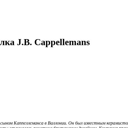
ка J.B. Cappellemans
 сыном Каппеллеманса в Валлонии. Он был известным керамистом 