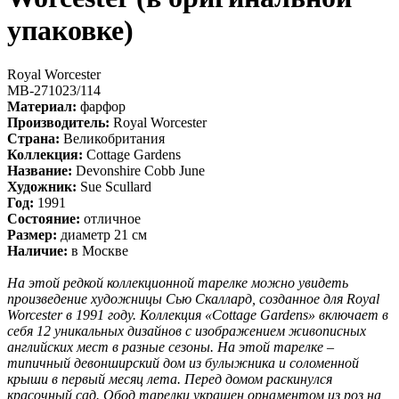
упаковке)
Royal Worcester
MB-271023/114
Материал:
фарфор
Производитель:
Royal Worcester
Страна:
Великобритания
Коллекция:
Cottage Gardens
Название:
Devonshire Cobb June
Художник:
Sue Scullard
Год:
1991
Состояние:
отличное
Размер:
диаметр 21 см
Наличие:
в Москве
На этой редкой коллекционной тарелке можно увидеть
произведение художницы Сью Скаллард, созданное для Royal
Worcester в 1991 году. Коллекция «Cottage Gardens» включает в
себя 12 уникальных дизайнов с изображением живописных
английских мест в разные сезоны. На этой тарелке –
типичный девонширский дом из булыжника и соломенной
крыши в первый месяц лета. Перед домом раскинулся
красочный сад. Обод тарелки украшен орнаментом из роз на