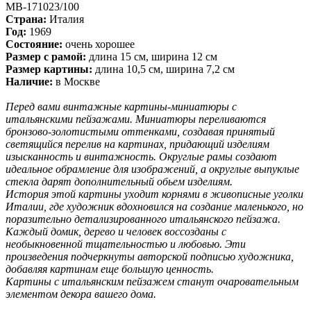
MB-171023/100
Страна:
Италия
Год:
1969
Состояние:
очень хорошее
Размер с рамой:
длина 15 см, ширина 12 см
Размер картины:
длина 10,5 см, ширина 7,2 см
Наличие:
в Москве
Перед вами винтажные картины-миниатюры с
итальянскими пейзажами. Миниатюры переливаются
бронзово-золотистыми оттенками, создавая принятый
светящийся перелив на картинах, придающий изделиям
изысканность и винтажность. Округлые рамы создают
идеальное обрамление для изображений, а округлые выпуклые
стекла дарят дополнительный обьем изделиям.
История этой картины уходит корнями в живописные уголки
Италии, где художник вдохновился на создание маленького, но
поразительно детализированного итальянского пейзажа.
Каждый домик, дерево и человек воссозданы с
необыкновенной тщательностью и любовью. Эти
произведения подчеркнуты авторской подписью художника,
добавляя картинам еще большую ценность.
Картины с итальянским пейзажем станут очаровательным
элементом декора вашего дома.